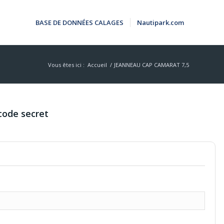
BASE DE DONNÉES CALAGES
Nautipark.com
Vous êtes ici :
Accueil
/
JEANNEAU CAP CAMARAT 7,5
code secret