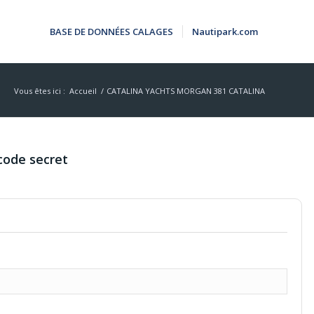
BASE DE DONNÉES CALAGES
Nautipark.com
Vous êtes ici :
Accueil
/
CATALINA YACHTS MORGAN 381 CATALINA
code secret