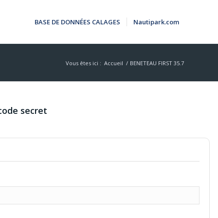
BASE DE DONNÉES CALAGES
Nautipark.com
Vous êtes ici :
Accueil
/
BENETEAU FIRST 35.7
code secret