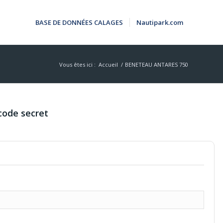
BASE DE DONNÉES CALAGES
Nautipark.com
Vous êtes ici :
Accueil
/
BENETEAU ANTARES 750
code secret