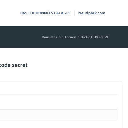
BASE DE DONNÉES CALAGES
Nautipark.com
Vous êtes ici :
Accueil
/
BAVARIA SPORT 29
code secret